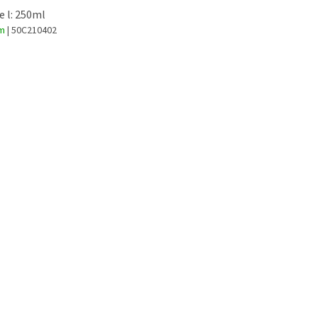
e l: 250ml
om
| 50C210402