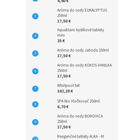
4,40 €
Aróma do vody EUKALYPTUS
250ml
17,50 €
Aquablanc kyslíkové tablety
mini
25 €
Aróma do vody Jahoda 250ml
17,50 €
Aróma do vody KOKOS-VANILKA
250ml
17,50 €
Whirlpool Set
102,20 €
SPA Bio Vločkovač 250ml
6,70 €
Aróma do vody BOROVICA
250ml
17,50 €
Reagenčné tablety ALKA - M