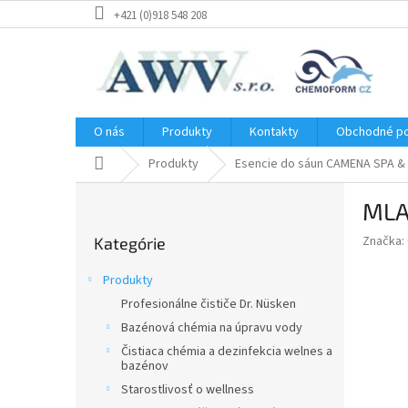
Prejsť
+421 (0)918 548 208
na
obsah
O nás
Produkty
Kontakty
Obchodné p
Domov
Produkty
Esencie do sáun CAMENA SPA 
B
MLA
o
Preskočiť
č
Značka:
Kategórie
kategórie
n
ý
Produkty
p
Profesionálne čističe Dr. Nüsken
a
Bazénová chémia na úpravu vody
n
e
Čistiaca chémia a dezinfekcia welnes a
bazénov
l
Starostlivosť o wellness