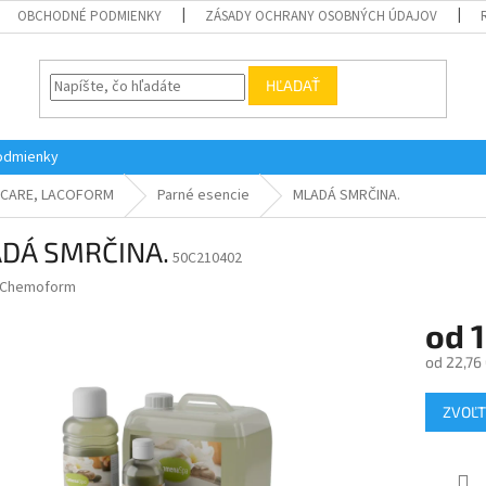
OBCHODNÉ PODMIENKY
ZÁSADY OCHRANY OSOBNÝCH ÚDAJOV
HĽADAŤ
odmienky
& CARE, LACOFORM
Parné esencie
MLADÁ SMRČINA.
DÁ SMRČINA.
50C210402
Chemoform
od
1
od
22,76
Jednotk
ZVOĽT
cena: