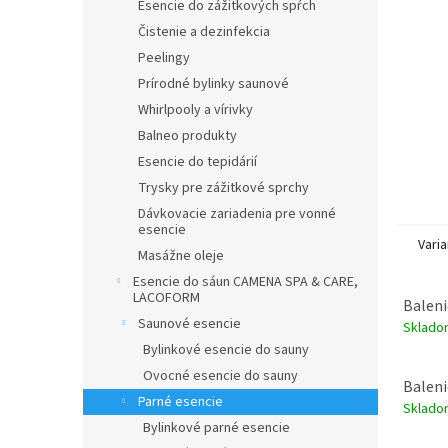
Esencie do zážitkových spŕch
Čistenie a dezinfekcia
Peelingy
Prírodné bylinky saunové
Whirlpooly a vírivky
Balneo produkty
Esencie do tepidárií
Trysky pre zážitkové sprchy
Dávkovacie zariadenia pre vonné
esencie
Varia
Masážne oleje
Esencie do sáun CAMENA SPA & CARE,
LACOFORM
Balenie
Saunové esencie
Sklad
Bylinkové esencie do sauny
Ovocné esencie do sauny
Balenie
Parné esencie
Sklad
Bylinkové parné esencie