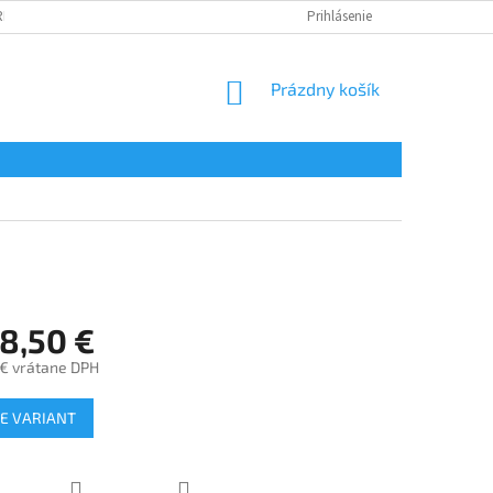
REKLAMÁCIA TOVARU
VRÁTENIE TOVARU
Prihlásenie
NAPÍŠTE NÁM
NÁKUPNÝ
Prázdny košík
KOŠÍK
8,50 €
 €
vrátane DPH
ová
E VARIANT