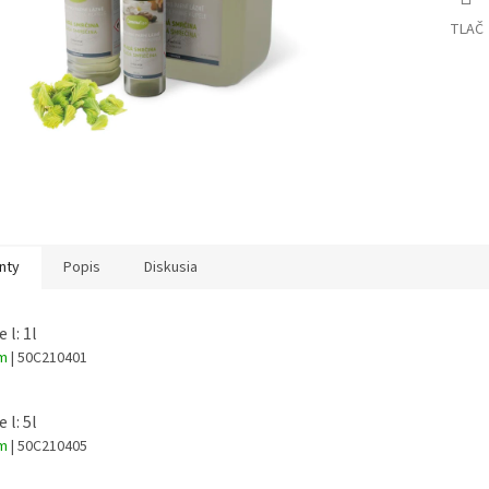
TLAČ
nty
Popis
Diskusia
 l: 1l
om
| 50C210401
 l: 5l
om
| 50C210405