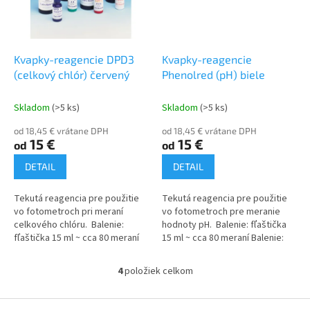
Kvapky-reagencie DPD3
Kvapky-reagencie
(celkový chlór) červený
Phenolred (pH) biele
Skladom
(>5 ks)
Skladom
(>5 ks)
od 18,45 € vrátane DPH
od 18,45 € vrátane DPH
15 €
15 €
od
od
DETAIL
DETAIL
Tekutá reagencia pre použitie
Tekutá reagencia pre použitie
vo fotometroch pri meraní
vo fotometroch pre meranie
celkového chlóru. Balenie:
hodnoty pH. Balenie: fľaštička
fľaštička 15 ml ~ cca 80 meraní
15 ml ~ cca 80 meraní Balenie:
Balenie: fľaštička 100 ml ~ cca
fľaštička 100 ml ~ cca 500
500 meraní
meraní
4
položiek celkom
O
v
l
Z