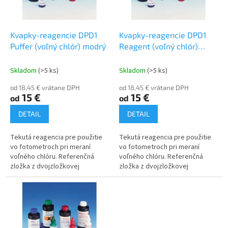
p
o
r
v
o
d
Kvapky-reagencie DPD1
Kvapky-reagencie DPD1
u
Puffer (voľný chlór) modrý
Reagent (voľný chlór)
k
zelený
t
Skladom
(>5 ks)
Skladom
(>5 ks)
o
od 18,45 € vrátane DPH
od 18,45 € vrátane DPH
v
15 €
15 €
od
od
DETAIL
DETAIL
Tekutá reagencia pre použitie
Tekutá reagencia pre použitie
vo fotometroch pri meraní
vo fotometroch pri meraní
voľného chlóru. Referenčná
voľného chlóru. Referenčná
zložka z dvojzložkovej
zložka z dvojzložkovej
reagencie DPD1. Balenie:
reagencie DPD1. Balenie:
fľaštička 15 ml ~ cca 80 meraní
fľaštička 15 ml ~ cca 80 meraní
Balenie:...
Balenie:...