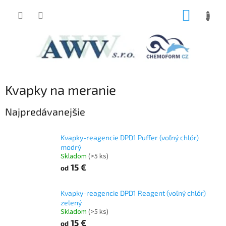
Prejsť
NÁKUP
na
obsah
KOŠÍK
Kvapky na meranie
Najpredávanejšie
Kvapky-reagencie DPD1 Puffer (voľný chlór)
modrý
Skladom
(>5 ks)
15 €
od
Kvapky-reagencie DPD1 Reagent (voľný chlór)
zelený
Skladom
(>5 ks)
15 €
od