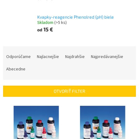
Kvapky-reagencie Phenolred (pH) biele
Skladom
(>5 ks)
15 €
od
R
a
Odporúčame
Najlacnejšie
Najdrahšie
Najpredávanejšie
d
e
Abecedne
n
i
e
OTVORIŤ FILTER
p
r
V
o
ý
d
p
u
i
k
s
t