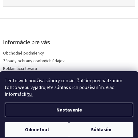
Z
á
p
ä
Informácie pre vás
t
Obchodné podmienky
i
Zásady ochrany osobných údajov
e
Reklamácia tovaru
Vrátenie tovaru
Tento web používa súbory cookie. Ďalším prechádzaním
Napíšte nám
tohto webu vyjadrujete súhlas s ich používaním. Viac
informácií
tu.
Nastavenie
Vytvoril Shoptet
Odmietnuť
Súhlasím
Copyright 2026
AWV
. Všetky práva vyhradené.