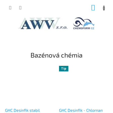
Prejsť
NÁKUP
na
obsah
KOŠÍK
V
i
t
Bazénová chémia
a
j
Tip
t
e
v
n
a
š
GHC Desinfik stabil
GHC Desinfik - Chlornan