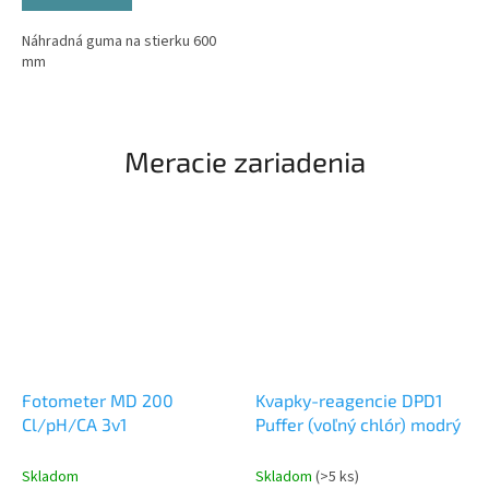
Náhradná guma na stierku 600
mm
Meracie zariadenia
Fotometer MD 200
Kvapky-reagencie DPD1
Cl/pH/CA 3v1
Puffer (voľný chlór) modrý
Skladom
Skladom
(>5 ks)