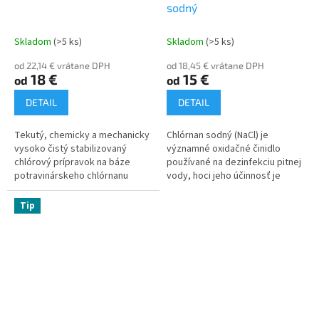
sodný
o
m
Skladom
(>5 ks)
Skladom
(>5 ks)
o
od 22,14 € vrátane DPH
od 18,45 € vrátane DPH
b
18 €
15 €
od
od
c
DETAIL
DETAIL
h
o
Tekutý, chemicky a mechanicky
Chlórnan sodný (NaCl) je
vysoko čistý stabilizovaný
významné oxidačné činidlo
d
chlórový prípravok na báze
používané na dezinfekciu pitnej
e
potravinárskeho chlórnanu
vody, hoci jeho účinnosť je
sodného je určený na
nižšia ako u kyseliny chlórnej. Pri
dezinfekciu bazénovej vody aj
úprave vody je potrebné...
Tip
pitnej vody...