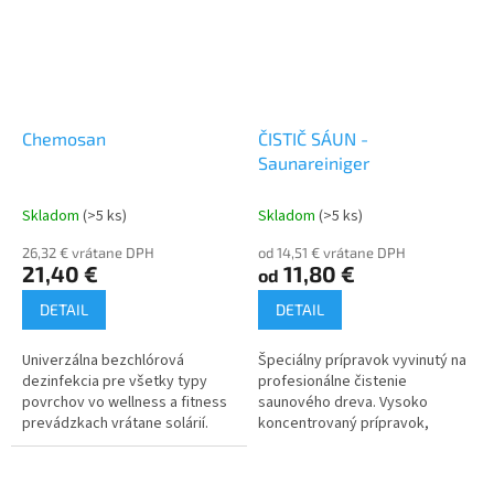
Chemosan
ČISTIČ SÁUN -
Saunareiniger
Skladom
(>5 ks)
Skladom
(>5 ks)
26,32 € vrátane DPH
od 14,51 € vrátane DPH
21,40 €
11,80 €
od
DETAIL
DETAIL
Univerzálna bezchlórová
Špeciálny prípravok vyvinutý na
dezinfekcia pre všetky typy
profesionálne čistenie
povrchov vo wellness a fitness
saunového dreva. Vysoko
prevádzkach vrátane solárií.
koncentrovaný prípravok,
Koncentrát riediteľný od 0,5 do
riediteľný až v pomere 1 : 30,
0,075 %. Vonia po eukalypte,...
určený na čistenie saunových
lavíc a...