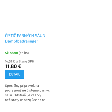
ČISTIČ PARNÝCH SÁUN -
Dampfbadreiniger
Skladom
(>5 ks)
14,51 € vrátane DPH
11,80 €
DETAIL
Špeciálny prípravok na
profesionálne čistenie parných
sáun. Odstraňuje všetky
nečistoty usadzujúce sa na
laviciach v parnej kabíne. Je
vhodný na všetky druhy