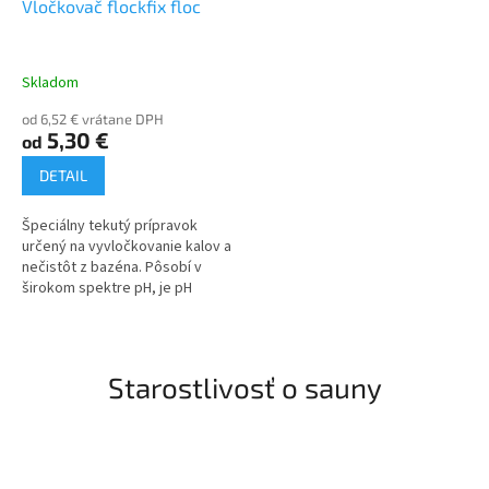
Vločkovač flockfix floc
Skladom
od 6,52 € vrátane DPH
5,30 €
od
DETAIL
Špeciálny tekutý prípravok
určený na vyvločkovanie kalov a
nečistôt z bazéna. Pôsobí v
širokom spektre pH, je pH
neutrálne. Tekutá forma
vločkovača je vhodná pre
súkromné aj...
Starostlivosť o sauny