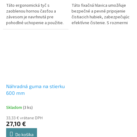
Táto ergonomická tyč s
Táto fixačná hlavica umožňuje
zaoblenou hornou časťou a
bezpečné a pevné pripojenie
závesom je navrhnutá pre
čistiacich hubiek, zabezpečujúc
pohodlné uchopenie a použitie.
efektívne čistenie. S rozmermi
Vyrobená z hliníka a plastu, je
265 mm x 95 mm je vhodná pre
ľahká a odolná. S rozmermi 265
čistiace hubky 6DN52022 a...
mm x 31...
Náhradná guma na stierku
600 mm
Skladom
(3 ks)
33,33 € vrátane DPH
27,10 €
Do košíka