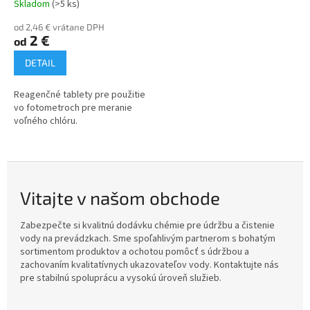
Skladom
(>5 ks)
od 2,46 € vrátane DPH
2 €
od
DETAIL
Reagenčné tablety pre použitie
vo fotometroch pre meranie
voľného chlóru.
Vitajte v našom obchode
Zabezpečte si kvalitnú dodávku chémie pre údržbu a čistenie
vody na prevádzkach. Sme spoľahlivým partnerom s bohatým
sortimentom produktov a ochotou pomôcť s údržbou a
zachovaním kvalitatívnych ukazovateľov vody. Kontaktujte nás
pre stabilnú spoluprácu a vysokú úroveň služieb.