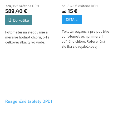
724,96 € vrátane DPH
od 18,45 € vrátane DPH
589,40 €
15 €
od
DETAIL
Do košíka
Tekutá reagencia pre použitie
Fotometer na sledovanie a
vo fotometroch pri meraní
meranie hodnôt chlóru, pH a
voľného chlóru. Referenčná
celkovej alkality vo vode.
zložka z dvojzložkovej
reagencie DPD1. Balenie:
fľaštička 15 ml ~ cca 80 meraní
Balenie:...
Reagenčné tablety DPD1