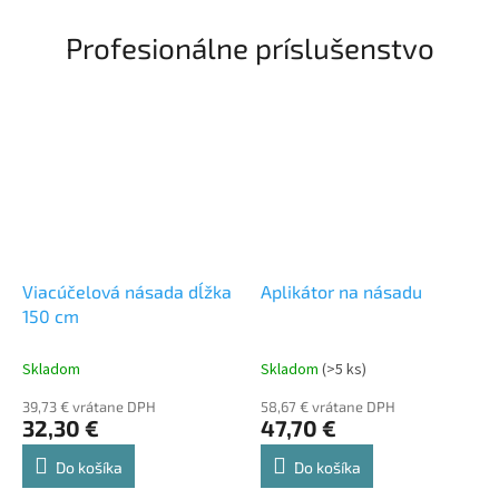
obkladov...
Profesionálne príslušenstvo
Viacúčelová násada dĺžka
Aplikátor na násadu
150 cm
Skladom
Skladom
(>5 ks)
39,73 € vrátane DPH
58,67 € vrátane DPH
32,30 €
47,70 €
Do košíka
Do košíka