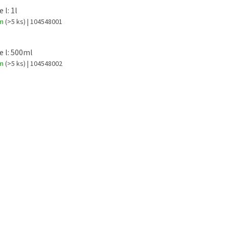
 l: 1l
om
(>5 ks)
| 104548001
e l: 500ml
om
(>5 ks)
| 104548002