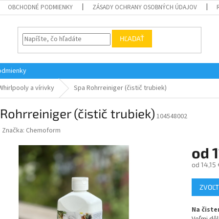
OBCHODNÉ PODMIENKY
ZÁSADY OCHRANY OSOBNÝCH ÚDAJOV
HĽADAŤ
odmienky
Whirlpooly a vírivky
Spa Rohrreiniger (čistič trubiek)
Rohrreiniger (čistič trubiek)
104548002
Značka:
Chemoform
od
1
od
14,15 
Jednotk
ZVOĽT
cena:
Na čiste