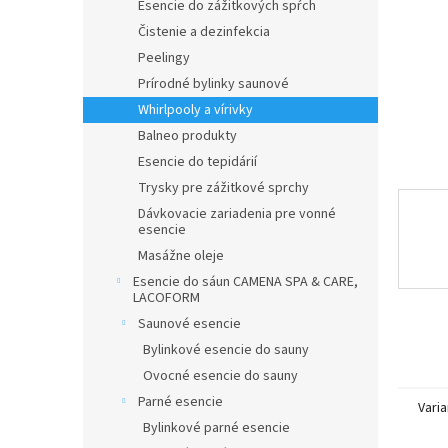
Esencie do zážitkových spŕch
Čistenie a dezinfekcia
Peelingy
Prírodné bylinky saunové
Whirlpooly a vírivky
Balneo produkty
Esencie do tepidárií
Trysky pre zážitkové sprchy
Dávkovacie zariadenia pre vonné
esencie
Masážne oleje
Esencie do sáun CAMENA SPA & CARE,
LACOFORM
Saunové esencie
Bylinkové esencie do sauny
Ovocné esencie do sauny
Parné esencie
Varia
Bylinkové parné esencie