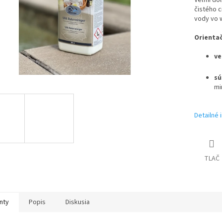
Veľmi dôl
čistého c
vody vo w
Orientač
ve
sú
mi
Detailné 
TLAČ
nty
Popis
Diskusia