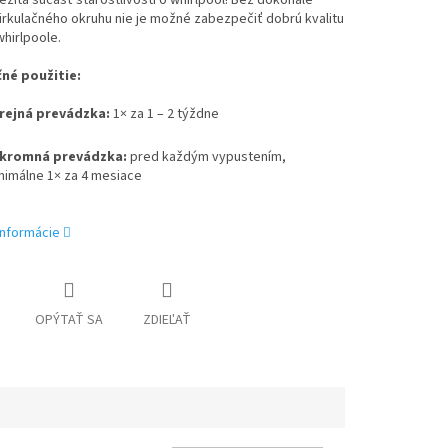
ežitá súčasť starostlivosti o whirlpool! Bez dokonale
irkulačného okruhu nie je možné zabezpečiť dobrú kvalitu
hirlpoole.
né použitie:
rejná prevádzka:
1× za 1 – 2 týždne
kromná prevádzka:
pred každým vypustením,
nimálne 1× za 4 mesiace
informácie
OPÝTAŤ SA
ZDIEĽAŤ