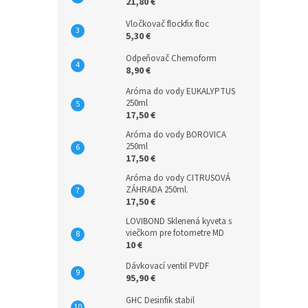
21,80 €
Vločkovač flockfix floc
5,30 €
Odpeňovač Chemoform
8,90 €
Aróma do vody EUKALYPTUS
250ml
17,50 €
Aróma do vody BOROVICA
250ml
17,50 €
Aróma do vody CITRUSOVÁ
ZÁHRADA 250ml.
17,50 €
LOVIBOND Sklenená kyveta s
viečkom pre fotometre MD
10 €
Dávkovací ventil PVDF
95,90 €
GHC Desinfik stabil