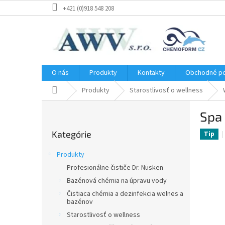
Prejsť
+421 (0)918 548 208
na
obsah
O nás
Produkty
Kontakty
Obchodné p
Domov
Produkty
Starostlivosť o wellness
B
Spa 
o
Preskočiť
č
Kategórie
kategórie
Tip
n
ý
Produkty
p
Profesionálne čističe Dr. Nüsken
a
Bazénová chémia na úpravu vody
n
e
Čistiaca chémia a dezinfekcia welnes a
bazénov
l
Starostlivosť o wellness