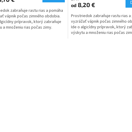
8,20 €
od
iedok zabraňuje rastu rias a pomáha
Prostriedok zabraňuje rastu rias 
ať vápnik počas zimného obdobia.
vyzrážať vápnik počas zimného ob
algicídny prípravok, ktorý zabraňuje
Ide o algicídny prípravok, ktorý za
u a množeniu rias počas zimy.
výskytu a množeniu rias počas zim
 tiež...
Pomáha tiež...
O
v
l
á
d
a
c
i
e
p
r
v
k
y
v
ý