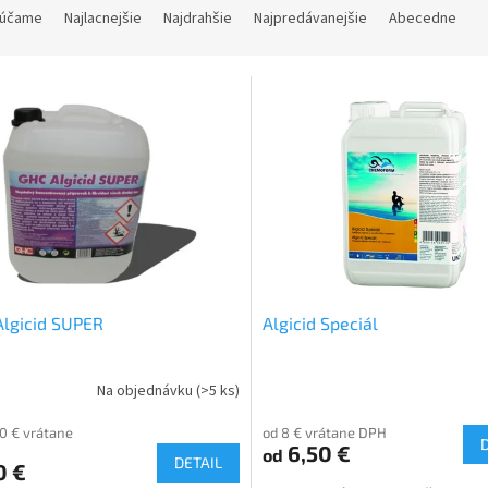
účame
Najlacnejšie
Najdrahšie
Najpredávanejšie
Abecedne
lgicid SUPER
Algicid Speciál
Na objednávku
(>5 ks)
10 € vrátane
od 8 € vrátane DPH
6,50 €
od
DETAIL
0 €