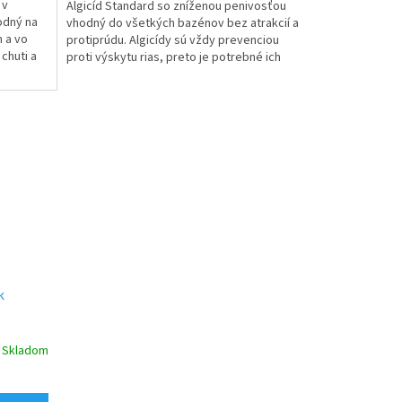
 v
Algicíd Standard so zníženou penivosťou
odný na
vhodný do všetkých bazénov bez atrakcií a
 a vo
protiprúdu. Algicídy sú vždy prevenciou
 chuti a
proti výskytu rias, preto je potrebné ich
pravidelné...
k
Skladom