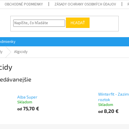
OBCHODNÉ PODMIENKY
ZÁSADY OCHRANY OSOBNÝCH ÚDAJOV
HĽADAŤ
odmienky
dy
Algicidy
cidy
edávanejšie
Winterfit - Zazi
Alba Super
roztok
Skladom
Skladom
75,70 €
od
8,20 €
od