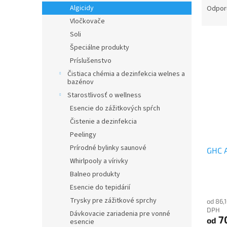
a
Algicidy
Odpor
d
Vločkovače
e
Soli
V
n
Špeciálne produkty
ý
i
Príslušenstvo
p
e
i
p
Čistiaca chémia a dezinfekcia welnes a
bazénov
s
r
Starostlivosť o wellness
p
o
r
d
Esencie do zážitkových spŕch
o
u
Čistenie a dezinfekcia
d
k
Peelingy
u
t
Prírodné bylinky saunové
GHC A
k
o
Whirlpooly a vírivky
t
v
o
Balneo produkty
v
Esencie do tepidárií
Trysky pre zážitkové sprchy
od 86,
DPH
Dávkovacie zariadenia pre vonné
7
od
esencie