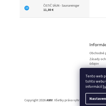
ČISTIČ SÁUN - Saunareiniger
11,80 €
Z
á
p
ä
t
Informác
i
e
Obchodné 
Zásady och
údajov
Reklamácia
Vrátenie to
Tento web p
tohto webu v
Napíšte ná
informácií
tu
Nastaven
Copyright 2026
AWV
. Všetky práva vyhradené.