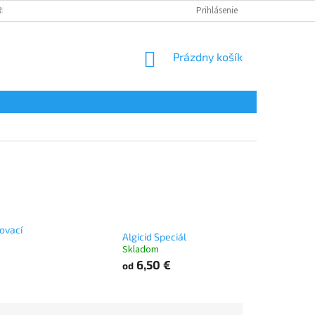
REKLAMÁCIA TOVARU
VRÁTENIE TOVARU
Prihlásenie
NAPÍŠTE NÁM
NÁKUPNÝ
Prázdny košík
KOŠÍK
movací
Algicid Speciál
Skladom
6,50 €
od