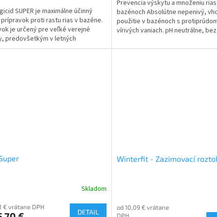
Prevencia výskytu a množeniu rias
gicid SUPER je maximálne účinný
bazénoch Absolútne nepenivý, vh
 prípravok proti rastu rias v bazéne.
použitie v bazénoch s protiprúdom
vok je určený pre veľké verejné
vírivých vaniach. pH neutrálne, bez
, predovšetkým v letných
zápachu. Dobre...
ch, pri...
Super
Winterfit - Zazimovací rozto
Skladom
11 € vrátane DPH
od 10,09 € vrátane
DETAIL
,70 €
DPH