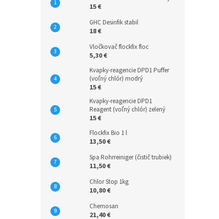
15 €
GHC Desinfik stabil
18 €
Vločkovač flockfix floc
5,30 €
Kvapky-reagencie DPD1 Puffer
(voľný chlór) modrý
15 €
Kvapky-reagencie DPD1
Reagent (voľný chlór) zelený
15 €
Flockfix Bio 1 l
13,50 €
Spa Rohrreiniger (čistič trubiek)
11,50 €
Chlor Stop 1kg
10,80 €
Chemosan
21,40 €