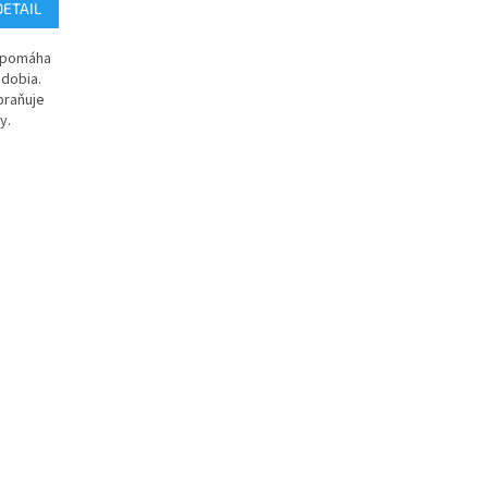
DETAIL
a pomáha
dobia.
braňuje
y.