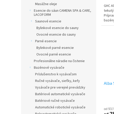
Masážne oleje
GHC Al
tekutý
Esencie do sáun CAMENA SPA & CARE,
LACOFORM
Prípra
bazény
Saunové esencie
mesiaco
Bylinkové esencie do sauny
Ovocné esencie do sauny
Parné esencie
Bylinkové parné esencie
Ovocné parné esencie
Profesionálne náradie na čistenie
Bazénové vysávače
Príslušenstvo k vysávačom
Ručné vysávače, sieťky, kefy
Alba 
Vysávače pre verejné prevádzky
Batériové automatické vysávače
Batériové ručné vysávače
Automatické robotické vysávače
od 93,
75
od