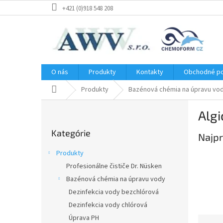
Prejsť
+421 (0)918 548 208
na
obsah
O nás
Produkty
Kontakty
Obchodné p
Domov
Produkty
Bazénová chémia na úpravu vo
B
Algi
o
Preskočiť
č
Kategórie
kategórie
Najpr
n
ý
Produkty
p
Profesionálne čističe Dr. Nüsken
a
Bazénová chémia na úpravu vody
n
e
Dezinfekcia vody bezchlórová
l
Dezinfekcia vody chlórová
Úprava PH
R