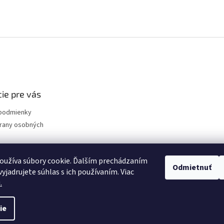
ie pre vás
podmienky
rany osobných
 tovaru
varu
oužíva súbory cookie. Ďalším prechádzaním
Odmietnuť
yjadrujete súhlas s ich používaním. Viac
m
.
ie