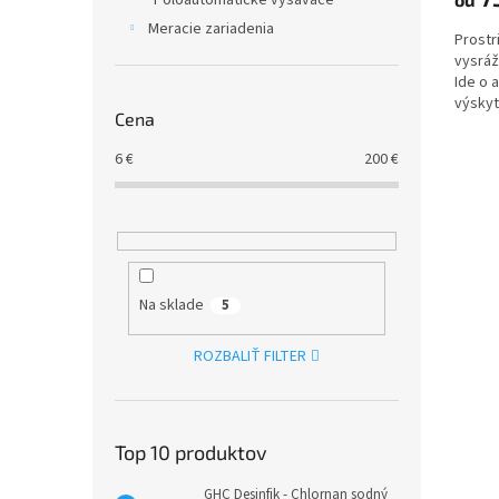
Poloautomatické vysávače
Meracie zariadenia
Prostr
vysráž
Ide o 
výskyt
Cena
Pomáha
6
€
200
€
Na sklade
5
ROZBALIŤ FILTER
Top 10 produktov
GHC Desinfik - Chlornan sodný