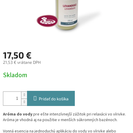
17,50 €
21,53 € vrátane DPH
Jednotková
Skladom
cena:
Pridať do košíka
Aróma do vody
pre ešte intenzívnejší zážitok pri relaxácii vo vírivke.
Aróma je vhodná aj na použitie v menších súkromných bazénoch.
Vonná esencia na jednoduchú aplikáciu do vody vo vírivke alebo