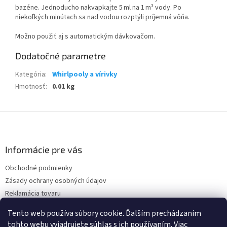
bazéne. Jednoducho nakvapkajte 5 ml na 1 m³ vody. Po
niekoľkých minútach sa nad vodou rozptýli príjemná vôňa.
Možno použiť aj s automatickým dávkovačom.
Dodatočné parametre
Kategória
:
Whirlpooly a vírivky
Hmotnosť
:
0.01 kg
Z
á
p
ä
Informácie pre vás
t
Obchodné podmienky
i
Zásady ochrany osobných údajov
e
Reklamácia tovaru
Vrátenie tovaru
Tento web používa súbory cookie. Ďalším prechádzaním
Napíšte nám
tohto webu vyjadrujete súhlas s ich používaním. Viac