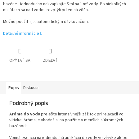
bazéne. Jednoducho nakvapkajte 5 ml na 1 m³ vody. Po niekoľkých
minútach sa nad vodou rozptýli príjemná vôňa.
Možno použiť aj s automatickým dávkovačom.
Detailné informácie
OPÝTAŤ SA
ZDIEĽAŤ
Popis
Diskusia
Podrobný popis
Aróma do vody
pre ešte intenzívnejší zážitok pri relaxácii vo
vírivke. Aróma je vhodná aj na použitie v menších súkromných
bazénoch.
Vonná esencia na jednoduchú aplikáciu do vody vo vírivke alebo