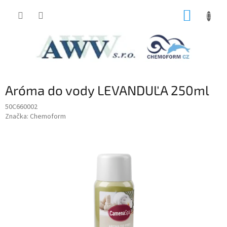
Prejsť
NÁKUP
na
obsah
KOŠÍK
Aróma do vody LEVANDUĽA 250ml
50C660002
Značka:
Chemoform