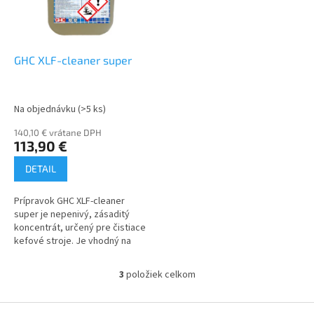
GHC XLF-cleaner super
Na objednávku
(>5 ks)
140,10 € vrátane DPH
113,90 €
DETAIL
Prípravok GHC XLF-cleaner
super je nepenivý, zásaditý
koncentrát, určený pre čistiace
kefové stroje. Je vhodný na
dôkladné a bežné čistenie
stálych plôch v krytých halách,...
3
položiek celkom
O
v
l
Z