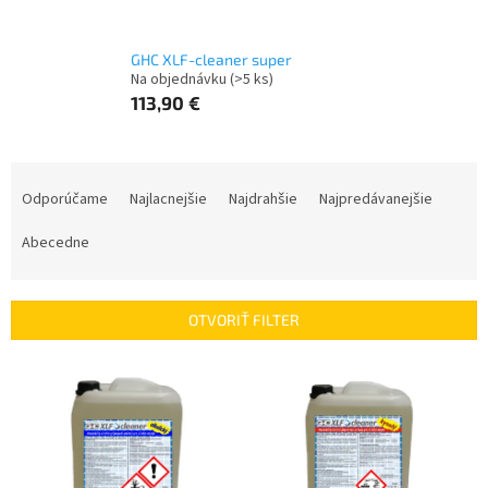
GHC XLF-cleaner super
Na objednávku
(>5 ks)
113,90 €
R
a
Odporúčame
Najlacnejšie
Najdrahšie
Najpredávanejšie
d
e
Abecedne
n
i
e
OTVORIŤ FILTER
p
r
V
o
ý
d
p
u
i
k
s
t