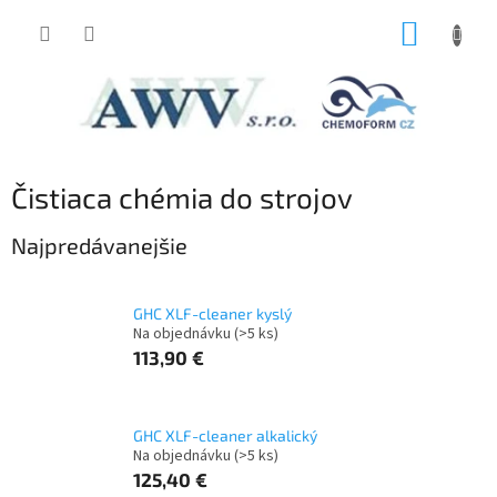
Prejsť
NÁKUP
na
obsah
KOŠÍK
Čistiaca chémia do strojov
Najpredávanejšie
GHC XLF-cleaner kyslý
Na objednávku
(>5 ks)
113,90 €
GHC XLF-cleaner alkalický
Na objednávku
(>5 ks)
125,40 €