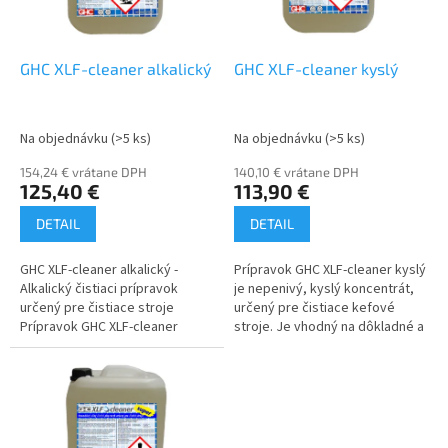
p
o
r
v
o
d
GHC XLF-cleaner alkalický
GHC XLF-cleaner kyslý
u
k
t
Na objednávku
(>5 ks)
Na objednávku
(>5 ks)
o
154,24 € vrátane DPH
140,10 € vrátane DPH
v
125,40 €
113,90 €
DETAIL
DETAIL
GHC XLF-cleaner alkalický -
Prípravok GHC XLF-cleaner kyslý
Alkalický čistiaci prípravok
je nepenivý, kyslý koncentrát,
určený pre čistiace stroje
určený pre čistiace kefové
Prípravok GHC XLF-cleaner
stroje. Je vhodný na dôkladné a
alkalický je nepenivý, mierne
bežné čistenie stálych plôch v
alkalický koncentrát, určený
krytých halách,...
pre...