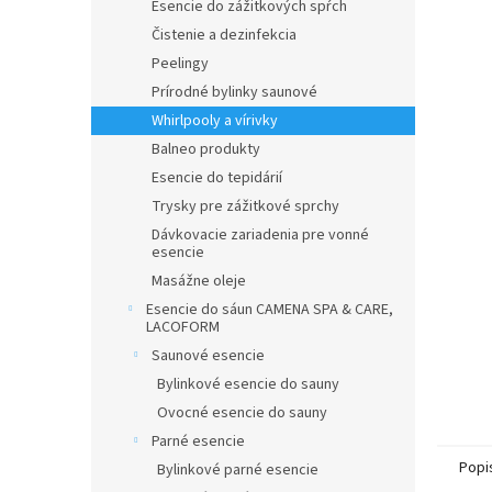
Esencie do zážitkových spŕch
Čistenie a dezinfekcia
Peelingy
Prírodné bylinky saunové
Whirlpooly a vírivky
Balneo produkty
Esencie do tepidárií
Trysky pre zážitkové sprchy
Dávkovacie zariadenia pre vonné
esencie
Masážne oleje
Esencie do sáun CAMENA SPA & CARE,
LACOFORM
Saunové esencie
Bylinkové esencie do sauny
Ovocné esencie do sauny
Parné esencie
Popi
Bylinkové parné esencie