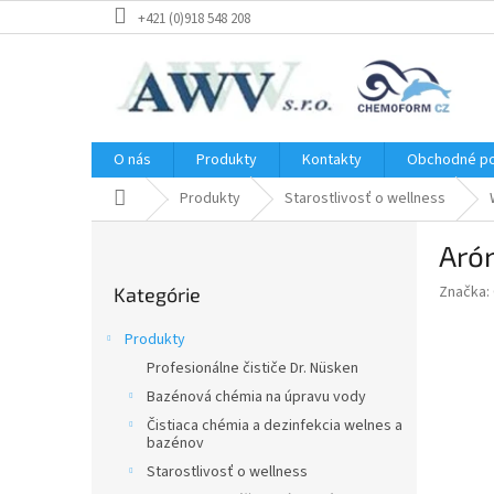
Prejsť
+421 (0)918 548 208
na
obsah
O nás
Produkty
Kontakty
Obchodné p
Domov
Produkty
Starostlivosť o wellness
B
Aró
o
Preskočiť
č
Značka:
Kategórie
kategórie
n
ý
Produkty
p
Profesionálne čističe Dr. Nüsken
a
Bazénová chémia na úpravu vody
n
e
Čistiaca chémia a dezinfekcia welnes a
bazénov
l
Starostlivosť o wellness