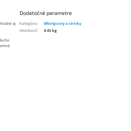
Dodatočné parametre
 vhodné aj
Kategória
:
Whirlpooly a vírivky
Hmotnosť
:
0.01 kg
oducho
íjemná