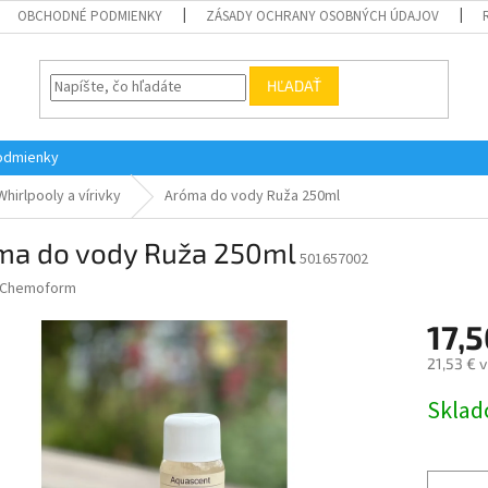
OBCHODNÉ PODMIENKY
ZÁSADY OCHRANY OSOBNÝCH ÚDAJOV
HĽADAŤ
odmienky
Whirlpooly a vírivky
Aróma do vody Ruža 250ml
ma do vody Ruža 250ml
501657002
Chemoform
17,5
21,53 € 
Jednotk
Skla
cena: