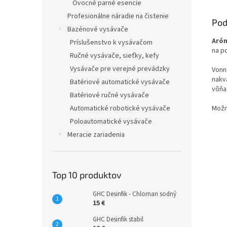
Ovocné parné esencie
Profesionálne náradie na čistenie
Pod
Bazénové vysávače
Aró
Príslušenstvo k vysávačom
na p
Ručné vysávače, sieťky, kefy
Vysávače pre verejné prevádzky
Vonn
nakv
Batériové automatické vysávače
vôňa
Batériové ručné vysávače
Automatické robotické vysávače
Možn
Poloautomatické vysávače
Meracie zariadenia
Top 10 produktov
GHC Desinfik - Chlornan sodný
15 €
GHC Desinfik stabil