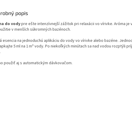
robný popis
ma do vody
pre ešte intenzívnejší zážitok pri relaxácii vo vírivke. Aróma je
oužitie v menších súkromných bazénoch.
á esencia na jednoduchú aplikáciu do vody vo vírivke alebo bazéne. Jedn
apkajte 5 ml na 1 m³ vody. Po niekoľkých minútach sa nad vodou rozptýli pr
.
o použiť aj s automatickým dávkovačom.