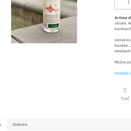
Aróma d
vírivke. 
bazénoch
Vonná ese
bazéne. 
minútach 
Možno po
Detailné 
TLAČ
s
Diskusia