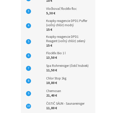
18 €
Vločkovač flockfix floc
5,30 €
Kvapky-reagencie DPD1 Puffer
(voľný chlór) modrý
15 €
Kvapky-reagencie DPD1
Reagent (voľný chlór) zelený
15 €
Flockfix Bio 1 l
13,50 €
Spa Rohrreiniger (čistič trubiek)
11,50 €
Chlor Stop 1kg
10,80 €
Chemosan
21,40 €
ČISTIČ SÁUN - Saunareiniger
11,80 €