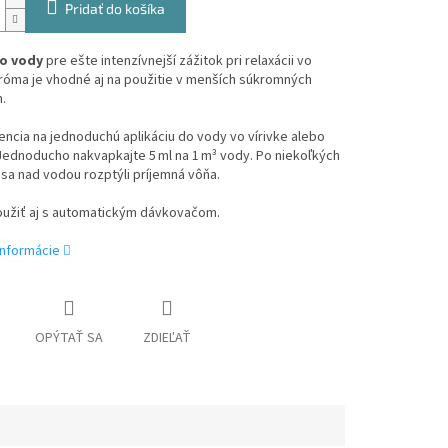
Pridať do košíka
o vody
pre ešte intenzívnejší zážitok pri relaxácii vo
Aróma je vhodné aj na použitie v menších súkromných
.
ncia na jednoduchú aplikáciu do vody vo vírivke alebo
Jednoducho nakvapkajte 5 ml na 1 m³ vody. Po niekoľkých
sa nad vodou rozptýli príjemná vôňa.
užiť aj s automatickým dávkovačom.
informácie
OPÝTAŤ SA
ZDIEĽAŤ