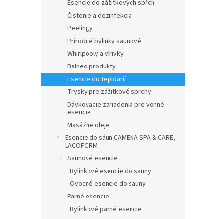
Esencie do zážitkových spŕch
Čistenie a dezinfekcia
Peelingy
Prírodné bylinky saunové
Whirlpooly a vírivky
Balneo produkty
Esencie do tepidárií
Trysky pre zážitkové sprchy
Dávkovacie zariadenia pre vonné
esencie
Masážne oleje
Esencie do sáun CAMENA SPA & CARE,
LACOFORM
Saunové esencie
Bylinkové esencie do sauny
Ovocné esencie do sauny
Parné esencie
Bylinkové parné esencie