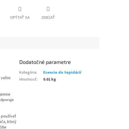
OPÝTAŤ SA
ZDIEĽAŤ
Dodatočné parametre
Kategória
:
Esencie do tepidárií
 veľmi
Hmotnosť
:
0.01 kg
s jemne
odporuje
 používať
ča, ktorý
itie