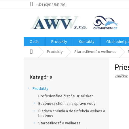
Prejsť
+421 (0)918 548 208
na
obsah
O nás
Produkty
Kontakty
Obchodné p
Domov
Produkty
Starostlivosť o wellness
B
Prie
o
Preskočiť
č
Značka:
Kategórie
kategórie
n
ý
Produkty
p
Profesionálne čističe Dr. Nüsken
a
Bazénová chémia na úpravu vody
n
e
Čistiaca chémia a dezinfekcia welnes a
bazénov
l
Starostlivosť o wellness