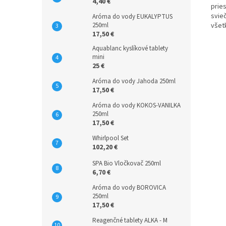
4,40 €
prie
svie
Aróma do vody EUKALYPTUS
250ml
všet
17,50 €
Aquablanc kyslíkové tablety
mini
25 €
Aróma do vody Jahoda 250ml
17,50 €
Aróma do vody KOKOS-VANILKA
250ml
17,50 €
Whirlpool Set
102,20 €
SPA Bio Vločkovač 250ml
6,70 €
Aróma do vody BOROVICA
250ml
17,50 €
Reagenčné tablety ALKA - M