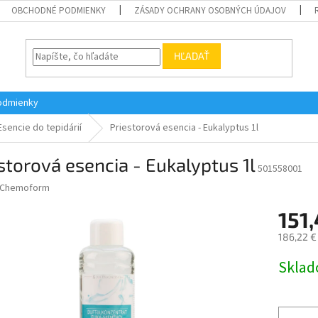
OBCHODNÉ PODMIENKY
ZÁSADY OCHRANY OSOBNÝCH ÚDAJOV
HĽADAŤ
odmienky
Esencie do tepidárií
Priestorová esencia - Eukalyptus 1l
storová esencia - Eukalyptus 1l
501558001
Chemoform
151,
186,22 €
Jednotk
Skla
cena: