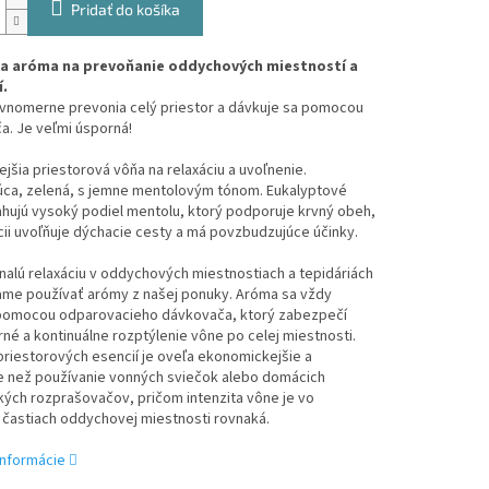
Pridať do košíka
na aróma na prevoňanie oddychových miestností a
í.
vnomerne prevonia celý priestor a dávkuje sa pomocou
a. Je veľmi úsporná!
ejšia priestorová vôňa na relaxáciu a uvoľnenie.
úca, zelená, s jemne mentolovým tónom. Eukalyptové
ahujú vysoký podiel mentolu, ktorý podporuje krvný obeh,
ácii uvoľňuje dýchacie cesty a má povzbudzujúce účinky.
alú relaxáciu v oddychových miestnostiach a tepidáriách
me používať arómy z našej ponuky. Aróma sa vždy
pomocou odparovacieho dávkovača, ktorý zabezpečí
é a kontinuálne rozptýlenie vône po celej miestnosti.
priestorových esencií je oveľa ekonomickejšie a
ie než používanie vonných sviečok alebo domácich
ých rozprašovačov, pričom intenzita vône je vo
 častiach oddychovej miestnosti rovnaká.
informácie