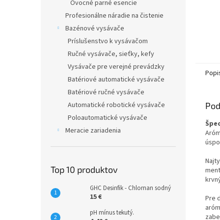
Ovocné parné esencie
Profesionálne náradie na čistenie
Bazénové vysávače
Príslušenstvo k vysávačom
Ručné vysávače, sieťky, kefy
Vysávače pre verejné prevádzky
Popi
Batériové automatické vysávače
Batériové ručné vysávače
Automatické robotické vysávače
Pod
Poloautomatické vysávače
Špec
Meracie zariadenia
Aróm
úspo
Najty
Top 10 produktov
ment
krvn
GHC Desinfik - Chlornan sodný
15 €
Pre 
aróm
pH mínus tekutý.
zabe