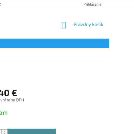
REKLAMÁCIA TOVARU
VRÁTENIE TOVARU
Prihlásenie
NAPÍŠTE NÁM
NÁKUPNÝ
Prázdny košík
KOŠÍK
40 €
 vrátane DPH
ová
dom