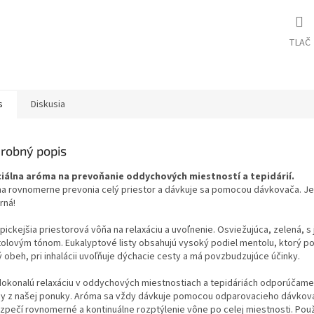
TLAČ
s
Diskusia
robný popis
iálna aróma na prevoňanie oddychových miestností a tepidárií.
a rovnomerne prevonia celý priestor a dávkuje sa pomocou dávkovača. Je
rná!
pickejšia priestorová vôňa na relaxáciu a uvoľnenie. Osviežujúca, zelená, 
olovým tónom. Eukalyptové listy obsahujú vysoký podiel mentolu, ktorý p
ý obeh, pri inhalácii uvoľňuje dýchacie cesty a má povzbudzujúce účinky.
dokonalú relaxáciu v oddychových miestnostiach a tepidáriách odporúčame
y z našej ponuky. Aróma sa vždy dávkuje pomocou odparovacieho dávkova
zpečí rovnomerné a kontinuálne rozptýlenie vône po celej miestnosti. Použ