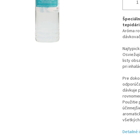
Špeciál
tepidári
Aróma ro
dávkovač
Najtypick
Osviežuj
listy obs
pri inhal
Pre dokon
odporúča
dávkuje 
rovnomern
Použitie 
účinnejš
aromatick
všetkých
Detailné 