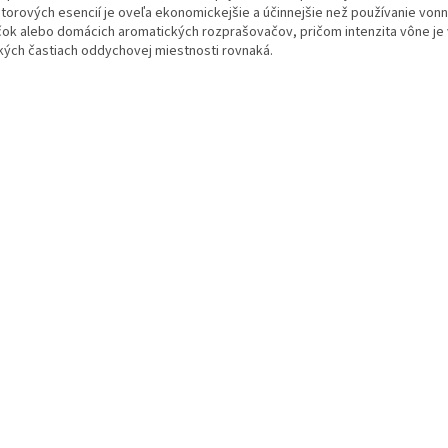
storových esencií je oveľa ekonomickejšie a účinnejšie než používanie von
čok alebo domácich aromatických rozprašovačov, pričom intenzita vône je
kých častiach oddychovej miestnosti rovnaká.