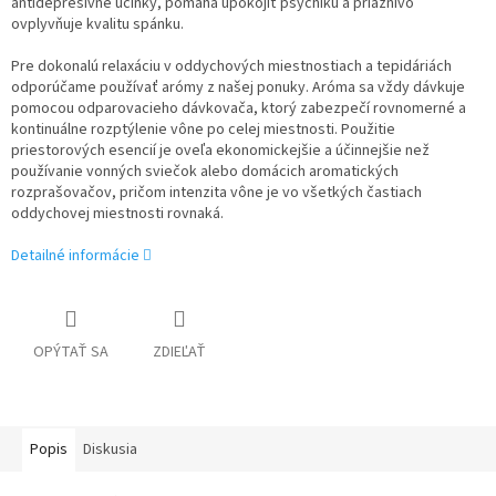
antidepresívne účinky, pomáha upokojiť psychiku a priaznivo
ovplyvňuje kvalitu spánku.
Pre dokonalú relaxáciu v oddychových miestnostiach a tepidáriách
odporúčame používať arómy z našej ponuky. Aróma sa vždy dávkuje
pomocou odparovacieho dávkovača, ktorý zabezpečí rovnomerné a
kontinuálne rozptýlenie vône po celej miestnosti. Použitie
priestorových esencií je oveľa ekonomickejšie a účinnejšie než
používanie vonných sviečok alebo domácich aromatických
rozprašovačov, pričom intenzita vône je vo všetkých častiach
oddychovej miestnosti rovnaká.
Detailné informácie
OPÝTAŤ SA
ZDIEĽAŤ
Popis
Diskusia