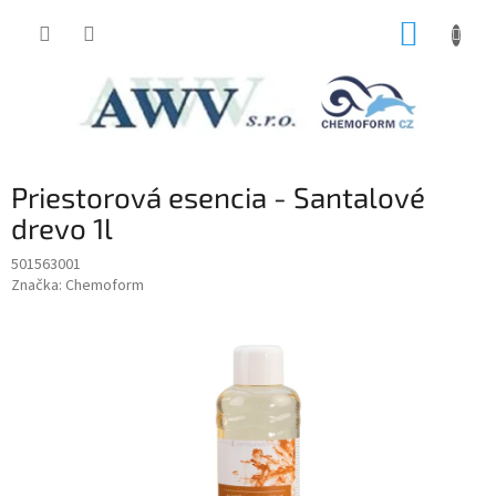
Prejsť
NÁKUP
na
obsah
KOŠÍK
Priestorová esencia - Santalové
drevo 1l
501563001
Značka:
Chemoform