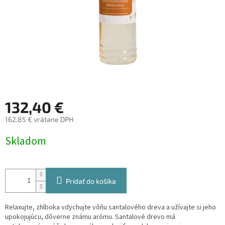
132,40 €
162,85 € vrátane DPH
Jednotková
Skladom
cena:
Pridať do košíka
Relaxujte, zhlboka vdychujte vôňu santalového dreva a užívajte si jeho
upokojujúcu, dôverne známu arómu. Santalové drevo má