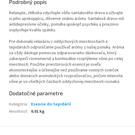
Podrobný popis
Relaxujte, zhlboka vdychujte vôňu santalového dreva a užívajte
si jeho upokojujúcu, dôverne známu arómu. Santalové drevo má
antidepresívne účinky, pomáha upokojiť psychiku a priaznivo
ovplyvňuje kvalitu spánku.
Pre dokonalú relaxáciu v oddychových miestnostiach a
tepidáriách odporúčame používať arómy z našej ponuky. Aróma
sa vždy dávkuje pomocou odparovacieho dávkovača, ktorý
zabezpečí rovnomerné a kontinuálne rozptýlenie vône po celej
miestnosti. Použitie priestorových esencií je oveľa
ekonomickejšie a účinnejšie než používanie vonných sviečok
alebo domácich aromatických rozprašovačov, pričom intenzita
vône je vo všetkých častiach oddychovej miestnosti rovnaká.
Dodatočné parametre
Kategória
:
Esencie do tepidárií
Hmotnosť
:
0.01 kg
Z