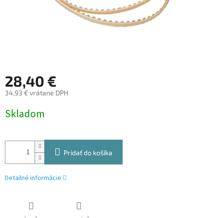
28,40 €
34,93 € vrátane DPH
Jednotková
Skladom
cena:
Pridať do košíka
Detailné informácie