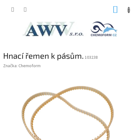
Prejsť
NÁKUP
na
obsah
KOŠÍK
Hnací řemen k pásům.
103238
Značka:
Chemoform