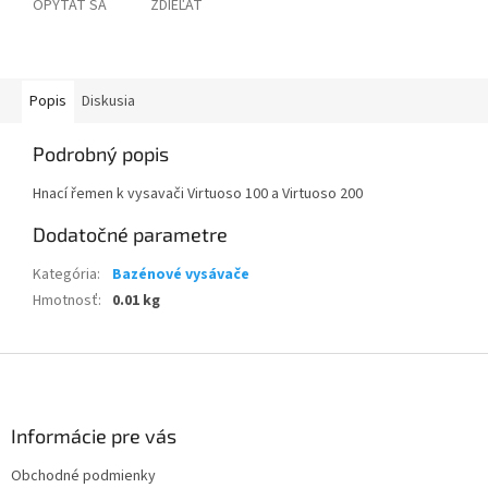
OPÝTAŤ SA
ZDIEĽAŤ
Popis
Diskusia
Podrobný popis
Hnací řemen k vysavači Virtuoso 100 a Virtuoso 200
Dodatočné parametre
Kategória
:
Bazénové vysávače
Hmotnosť
:
0.01 kg
Z
á
p
ä
Informácie pre vás
t
Obchodné podmienky
i