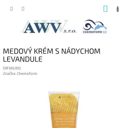
Prejsť
NÁKUP
na
obsah
KOŠÍK
MEDOVÝ KRÉM S NÁDYCHOM
LEVANDULE
50F601002
Značka:
Chemoform