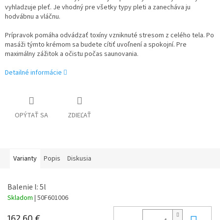
vyhladzuje pleť. Je vhodný pre všetky typy pleti a zanecháva ju
hodvábnu a vláčnu.
Prípravok pomáha odvádzať toxíny vzniknuté stresom z celého tela. Po
masáži týmto krémom sa budete cítiť uvoľnení a spokojní. Pre
maximálny zážitok a očistu počas saunovania.
Detailné informácie
OPÝTAŤ SA
ZDIEĽAŤ
Varianty
Popis
Diskusia
Balenie l: 5l
Skladom
| 50F601006
Do 
162,60 €