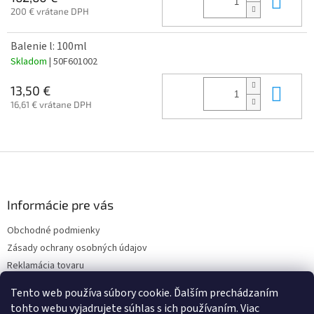
200 € vrátane DPH
Balenie l: 100ml
Skladom
| 50F601002
Do 
13,50 €
16,61 € vrátane DPH
Z
á
p
ä
Informácie pre vás
t
Obchodné podmienky
i
Zásady ochrany osobných údajov
e
Reklamácia tovaru
Vrátenie tovaru
Tento web používa súbory cookie. Ďalším prechádzaním
Napíšte nám
tohto webu vyjadrujete súhlas s ich používaním. Viac