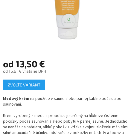
od
13,50 €
od
16,61 €
vrátane DPH
Jednotková
ZVOĽTE VARIANT
cena:
Medový krém
na použitie v saune alebo parnej kabíne počas a po
saunovaní.
Krém vyrobený z medu a propolisu je určený na hĺbkové čistenie
pokožky počas saunovania alebo pobytu v parnej saune. Jednoducho
sa nanáša na nahriatu, vlhkú pokožku. Vďaka svojmu zloženiu má veľmi
silné antioxidačné účinky, odstraňuje z pokožky nečistoty a toxíny a