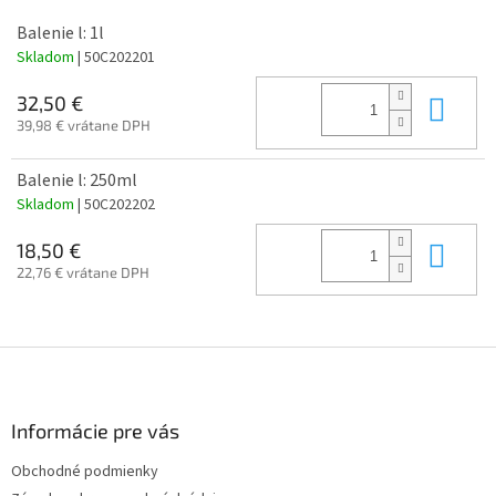
Balenie l: 1l
Skladom
| 50C202201
Do 
32,50 €
39,98 € vrátane DPH
Balenie l: 250ml
Skladom
| 50C202202
Do 
18,50 €
22,76 € vrátane DPH
Z
á
p
ä
Informácie pre vás
t
Obchodné podmienky
i