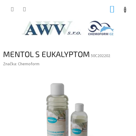
Prejsť
NÁKUP
na
obsah
KOŠÍK
MENTOL S EUKALYPTOM
50C202202
Značka:
Chemoform