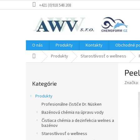
Prejsť
+421 (0)918 548 208
na
obsah
O nás
Produkty
Kontakty
Obchodné p
Domov
Produkty
Starostlivosť o wellness
B
Peel
o
Preskočiť
č
Značka:
Kategórie
kategórie
n
ý
Produkty
p
Profesionálne čističe Dr. Nüsken
a
Bazénová chémia na úpravu vody
n
e
Čistiaca chémia a dezinfekcia welnes a
bazénov
l
Starostlivosť o wellness