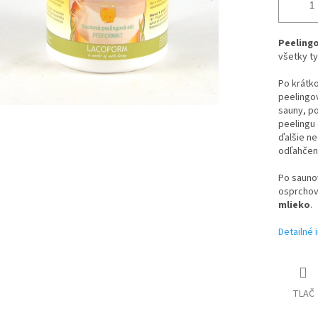
Peelingo
všetky ty
Po krátko
peelingov
sauny, p
peelingu
ďalšie ne
odľahčení
Po saunov
osprchov
mlieko
.
Detailné 
TLAČ