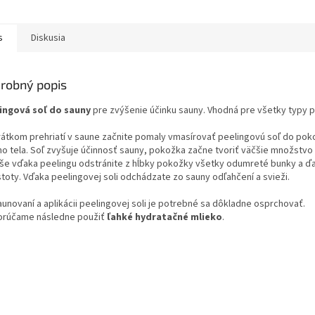
s
Diskusia
robný popis
ingová soľ do sauny
pre zvýšenie účinku sauny. Vhodná pre všetky typy pl
rátkom prehriatí v saune začnite pomaly vmasírovať peelingovú soľ do pok
ho tela. Soľ zvyšuje účinnosť sauny, pokožka začne tvoriť väčšie množstvo
še vďaka peelingu odstránite z hĺbky pokožky všetky odumreté bunky a ďa
stoty. Vďaka peelingovej soli odchádzate zo sauny odľahčení a svieži.
aunovaní a aplikácii peelingovej soli je potrebné sa dôkladne osprchovať.
rúčame následne použiť
ľahké hydratačné mlieko
.