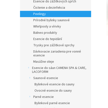
Esencie do zážitkových spŕch
Čistenie a dezinfekcia
Peelingy
Prírodné bylinky saunové
Whirlpooly a vírivky
Balneo produkty
Esencie do tepidárií
Trysky pre zážitkové sprchy
Dávkovacie zariadenia pre vonné
esencie
Masážne oleje
Esencie do sáun CAMENA SPA & CARE,
LACOFORM
Saunové esencie
Bylinkové esencie do sauny
Ovocné esencie do sauny
Parné esencie
Bylinkové parné esencie