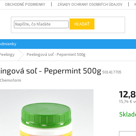
OBCHODNÉ PODMIENKY
ZÁSADY OCHRANY OSOBNÝCH ÚDAJOV
HĽADAŤ
odmienky
Peelingy
Peelingová soľ - Pepermint 500g
ingová soľ - Pepermint 500g
501417705
Chemoform
12,
15,74 € 
Jednotk
Skla
cena: