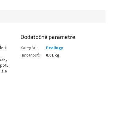
Dodatočné parametre
eti.
Kategória
:
Peelingy
Hmotnosť
:
0.01 kg
ožky
 potu.
lšie