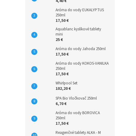
4,40 €
Aróma do vody EUKALYPTUS
250ml
17,50 €
Aquablanc kyslíkové tablety
mini
25 €
Aróma do vody Jahoda 250ml
17,50 €
Aróma do vody KOKOS-VANILKA
250ml
17,50 €
Whirlpool Set
102,20 €
SPA Bio Vločkovač 250ml
6,70 €
Aróma do vody BOROVICA
250ml
17,50 €
Reagenčné tablety ALKA - M