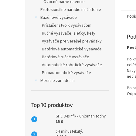
Ovocné parné esencie
Profesionálne náradie na čistenie
Popi
Bazénové vysávače
Príslušenstvo k vysávačom
Ručné vysávače, sieťky, kefy
Pod
Vysávače pre verejné prevádzky
Peel
Batériové automatické vysávače
Batériové ručné vysávače
Po k
Automatické robotické vysávače
celé
Navy
Poloautomatické vysávače
neči
Meracie zariadenia
Po s
Odpo
Top 10 produktov
GHC Desinfik - Chlornan sodný
15 €
pH mínus tekutý.