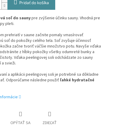
Pridať do košíka
vá soľ do sauny
pre zvýšenie účinku sauny. Vhodná pre
py pleti.
m prehriatí v saune začnite pomaly vmasírovať
ú soľ do pokožky celého tela. Soľ zvyšuje účinnosť
okožka začne tvoriť väčšie množstvo potu. Navyše vďaka
 odstránite z hĺbky pokožky všetky odumreté bunky a
čistoty. Vďaka peelingovej soli odchádzate zo sauny
 a svieži.
aní a aplikácii peelingovej soli je potrebné sa dôkladne
ať. Odporúčame následne použiť
ľahké hydratačné
informácie
OPÝTAŤ SA
ZDIEĽAŤ