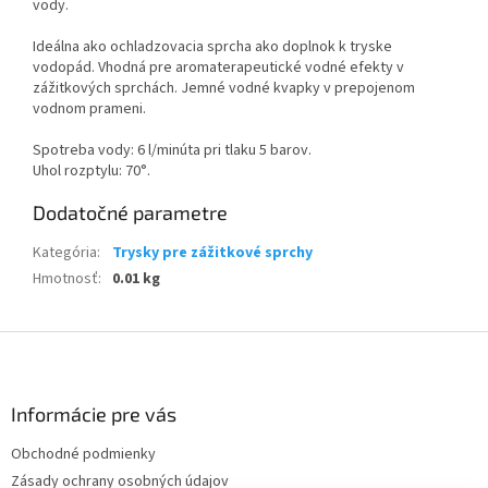
vody.
Ideálna ako ochladzovacia sprcha ako doplnok k tryske
vodopád. Vhodná pre aromaterapeutické vodné efekty v
zážitkových sprchách. Jemné vodné kvapky v prepojenom
vodnom prameni.
Spotreba vody: 6 l/minúta pri tlaku 5 barov.
Uhol rozptylu: 70°.
Dodatočné parametre
Kategória
:
Trysky pre zážitkové sprchy
Hmotnosť
:
0.01 kg
Z
á
p
ä
Informácie pre vás
t
Obchodné podmienky
i
Zásady ochrany osobných údajov
e