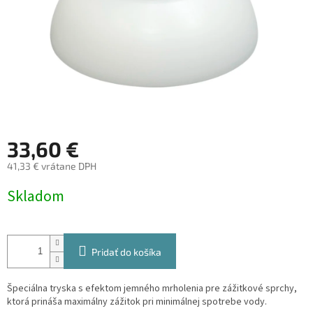
33,60 €
41,33 € vrátane DPH
Jednotková
Skladom
cena:
Pridať do košíka
Špeciálna tryska s efektom jemného mrholenia pre zážitkové sprchy,
ktorá prináša maximálny zážitok pri minimálnej spotrebe vody.