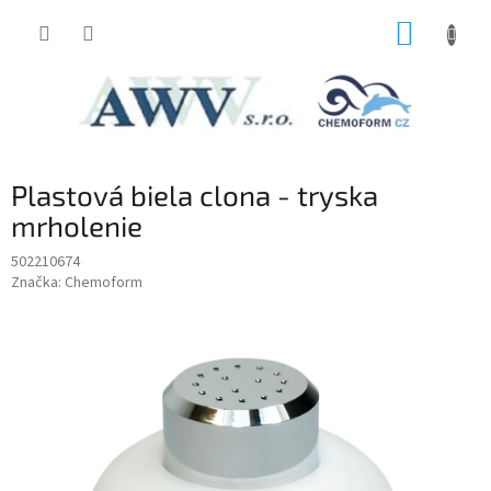
Prejsť
NÁKUP
na
obsah
KOŠÍK
Plastová biela clona - tryska
mrholenie
502210674
Značka:
Chemoform