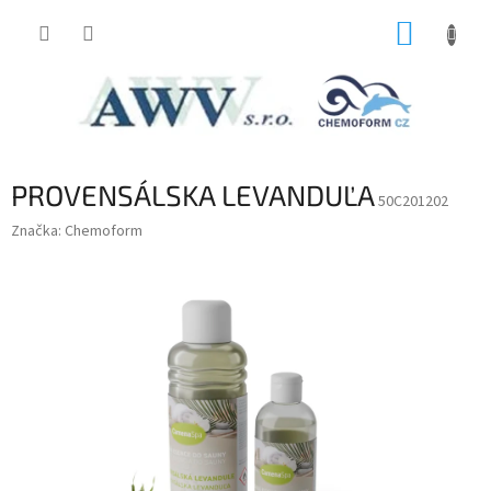
Prejsť
NÁKUP
na
obsah
KOŠÍK
PROVENSÁLSKA LEVANDUĽA
50C201202
Značka:
Chemoform