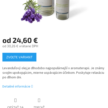
od
24,60 €
od
30,26 €
vrátane DPH
Jednotková
ZVOĽTE VARIANT
cena:
Levanduľový olej je dlhodobo najpopulárnejší v aromaterapii. Je známy
svojím upokojujúcim, mierne uspávajúcim účinkom. Poskytuje relaxáciu
po dlhom dni.
Detailné informácie
OPÝTAŤ SA
ZDIEĽAŤ