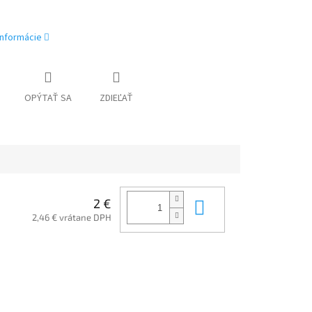
informácie
OPÝTAŤ SA
ZDIEĽAŤ
Do košíka
2 €
2,46 € vrátane DPH