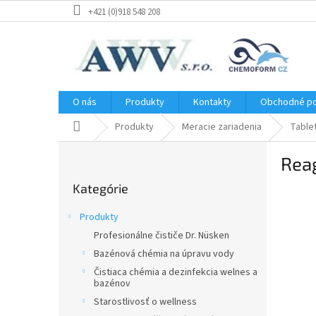
Prejsť
+421 (0)918 548 208
na
obsah
O nás
Produkty
Kontakty
Obchodné p
Domov
Produkty
Meracie zariadenia
Table
B
Rea
o
Preskočiť
č
Kategórie
kategórie
n
ý
Produkty
p
Profesionálne čističe Dr. Nüsken
a
Bazénová chémia na úpravu vody
n
e
Čistiaca chémia a dezinfekcia welnes a
bazénov
l
Starostlivosť o wellness