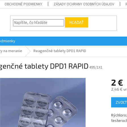
OBCHODNÉ PODMIENKY
ZÁSADY OCHRANY OSOBNÝCH ÚDAJOV
HĽADAŤ
odmienky
ty na meranie
Reagenčné tablety DPD1 RAPID
genčné tablety DPD1 RAPID
495/1X1
2 €
2,46 € v
Jednotk
ZVOĽT
cena:
Rýchloro
testeroch