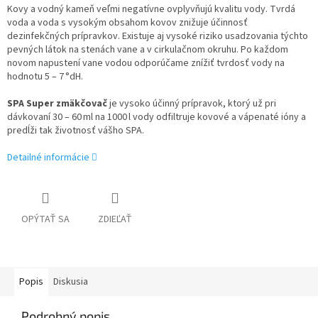
Kovy a vodný kameň veľmi negatívne ovplyvňujú kvalitu vody. Tvrdá
voda a voda s vysokým obsahom kovov znižuje účinnosť
dezinfekčných prípravkov. Existuje aj vysoké riziko usadzovania týchto
pevných látok na stenách vane a v cirkulačnom okruhu. Po každom
novom napustení vane vodou odporúčame znížiť tvrdosť vody na
hodnotu 5 – 7 °dH.
SPA Super zmäkčovač
je vysoko účinný prípravok, ktorý už pri
dávkovaní 30 – 60 ml na 1000 l vody odfiltruje kovové a vápenaté ióny a
predĺži tak životnosť vášho SPA.
Detailné informácie
OPÝTAŤ SA
ZDIEĽAŤ
Popis
Diskusia
Podrobný popis