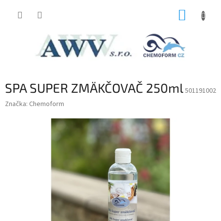
Prejsť
NÁKUP
na
obsah
KOŠÍK
SPA SUPER ZMÄKČOVAČ 250ml
501191002
Značka:
Chemoform