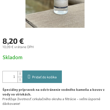
8,20 €
10,09 € vrátane DPH
Jednotková
Skladom
cena:
Pridať do košíka
Špeciálny prípravok na odstránenie vodného kameňa a kovov z
vody vo vírivkách.
Predlžuje životnosť cirkulačného okruhu a filtrácie – veľmi úsporné
dávkovanie!