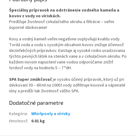
Špeciálny prípravok na odstránenie vodného kameňa a
kovov z vody vo vírivkách.
Predlžuje životnosť cirkulačného okruhu a filtrácie – veľmi
úsporné dávkovanie!
Kovy a vodný kameň veľmi negatívne ovplyvňujú kvalitu vody.
Tvrdá voda a voda s vysokým obsahom kovov znižuje účinnosť
dezinfekčných prípravkov. Existuje aj vysoké riziko usadzovania
týchto pevných látok na stenách vane a v cirkulačnom okruhu. Po
každom novom napustení vane vodou odporúčame znížiť
tvrdosť vody na hodnotu 5 – 7 °dH.
SPA Super zmäkčovač
je vysoko účinný prípravok, ktorý už pri
dávkovaní 30 – 60 ml na 1000 l vody odfiltruje kovové a vápenaté
ióny a predĺži tak životnosť vášho SPA.
Dodatočné parametre
Kategória
:
Whirlpooly a vírivky
Hmotnosť
:
0.01 kg