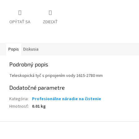
OPÝTAŤ SA
ZDIEĽAŤ
Popis
Diskusia
Podrobný popis
Teleskopická tyč s pripojením vody 1615-2780 mm
Dodatočné parametre
Kategória
:
Profesionálne náradie na čistenie
Hmotnosť
:
0.01 kg
Z
á
p