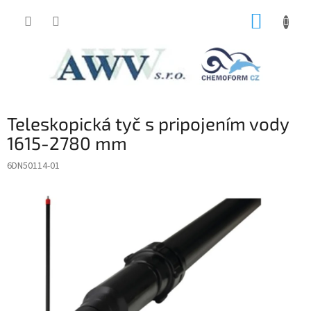
Prejsť
NÁKUP
na
obsah
KOŠÍK
Teleskopická tyč s pripojením vody
1615-2780 mm
6DN50114-01