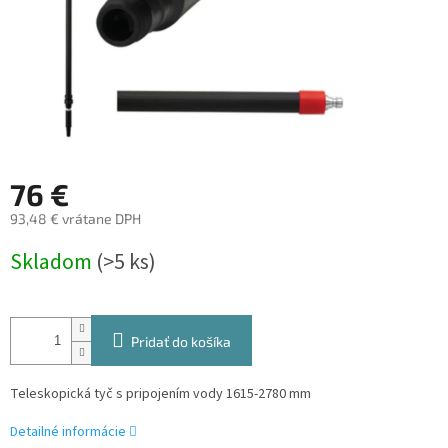
76 €
93,48 € vrátane DPH
Jednotková
Skladom
(>5 ks)
cena:
Pridať do košíka
Teleskopická tyč s pripojením vody 1615-2780 mm
Detailné informácie