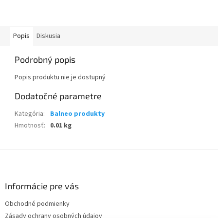
Popis
Diskusia
Podrobný popis
Popis produktu nie je dostupný
Dodatočné parametre
Kategória
:
Balneo produkty
Hmotnosť
:
0.01 kg
Z
á
p
ä
Informácie pre vás
t
Obchodné podmienky
i
Zásady ochrany osobných údajov