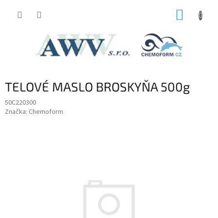
Prejsť
NÁKUP
na
obsah
KOŠÍK
TELOVÉ MASLO BROSKYŇA 500g
50C220300
Značka:
Chemoform