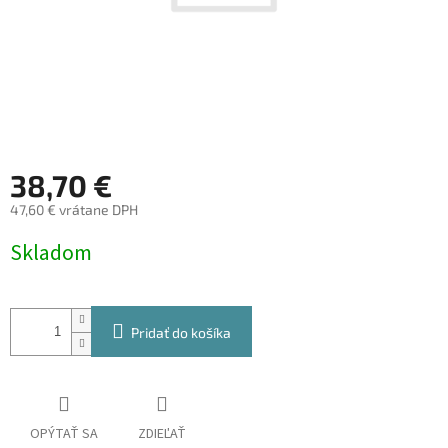
38,70 €
47,60 € vrátane DPH
Jednotková
Skladom
cena:
Pridať do košíka
OPÝTAŤ SA
ZDIEĽAŤ